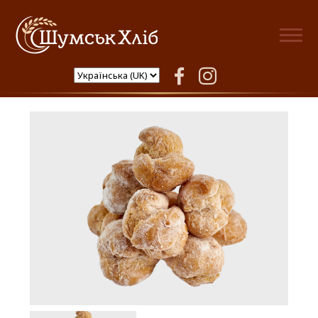
Шумськ Хліб
facebook
instagram
Тістечко вагове еклер з
начинкою