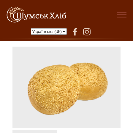
Шумськ Хліб
facebook
instagram
Булочка гамбургер