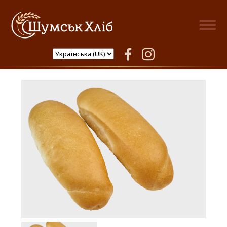
Шумськ Хліб
facebook
instagram
Хот-дог великий