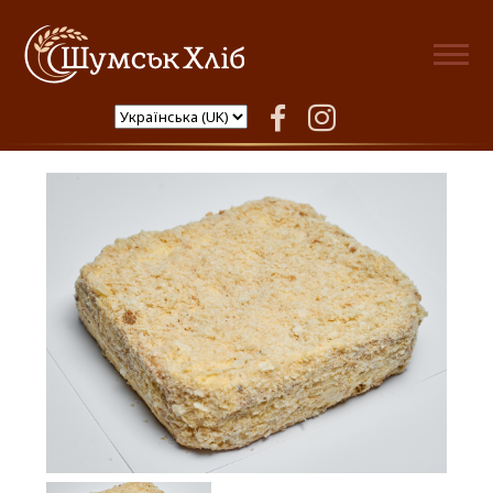
Шумськ Хліб
facebook
instagram
Перекладанець Наполеон