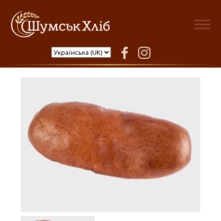
Шумськ Хліб
facebook
instagram
Струдель з сливою