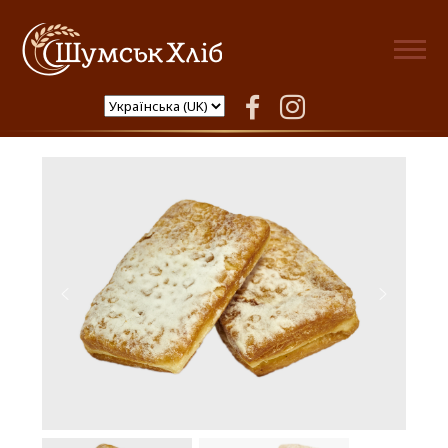
Шумськ Хліб
facebook
instagram
Тістечко Сирна кишеня