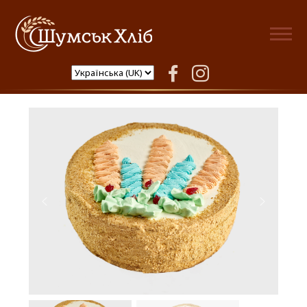
Шумськ Хліб
facebook
instagram
Торт Весна