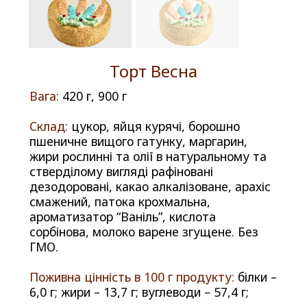
Торт Весна
Вага:
420 г, 900 г
Склад:
цукор, яйця курячі, борошно
пшеничне вищого гатунку, маргарин,
жири рослинні та олії в натуральному та
стверділому вигляді рафіновані
дезодоровані, какао алкалізоване, арахіс
смажений, патока крохмальна,
ароматизатор “Ваніль”, кислота
сорбінова, молоко варене згущене. Без
ГМО.
Поживна цінність в 100 г продукту:
білки –
6,0 г; жири – 13,7 г; вуглеводи – 57,4 г;