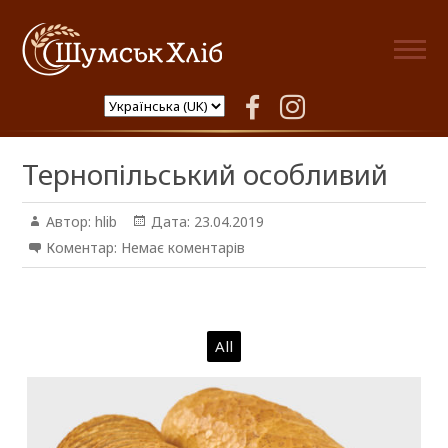
Шумськ Хліб
facebook
instagram
Author:
hlib
Тернопільський особливий
Автор:
hlib
Дата:
23.04.2019
Коментар:
Немає коментарів
All