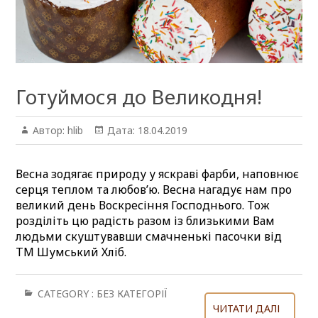
Готуймося до Великодня!
Автор:
hlib
Дата:
18.04.2019
Весна зодягає природу у яскраві фарби, наповнює
серця теплом та любов’ю. Весна нагадує нам про
великий день Воскресіння Господнього. Тож
розділіть цю радість разом із близькими Вам
людьми скуштувавши смачненькі пасочки від
ТМ Шумський Хліб.
CATEGORY :
БЕЗ КАТЕГОРІЇ
ЧИТАТИ ДАЛІ