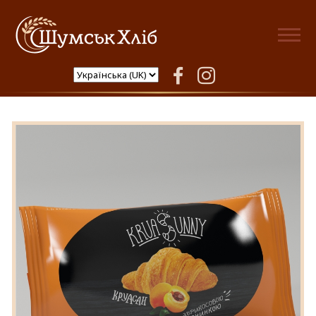
Шумськ Хліб
facebook
instagram
Круасан з абрикосовою
начинкою