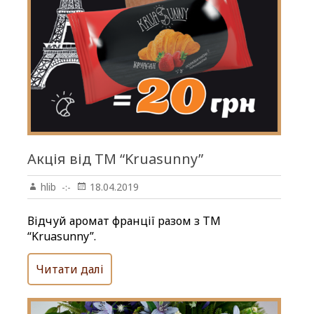
Акція від TM “Kruasunny”
hlib
18.04.2019
Відчуй аромат франції разом з ТМ
“Kruasunny”.
Читати далі