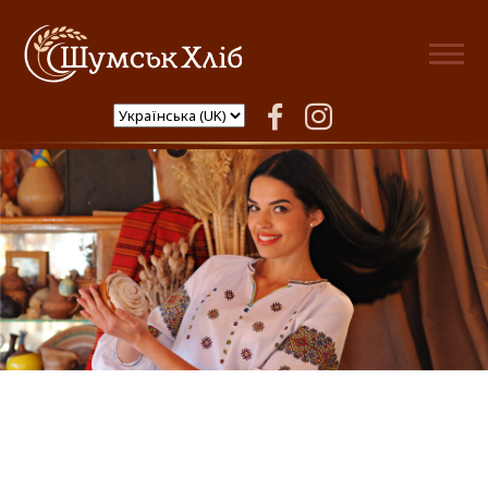
Шумськ Хліб
facebook
instagram
❬
❭