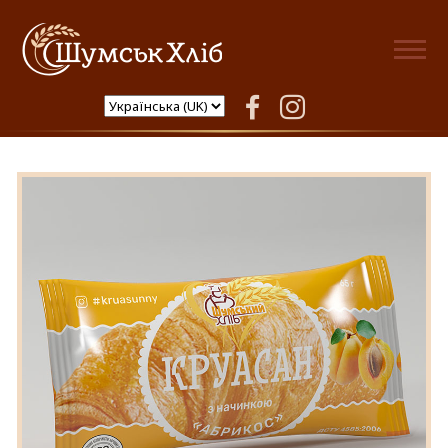
Шумськ Хліб
facebook
instagram
Круасани з абрикосовою
начинкою 65 г