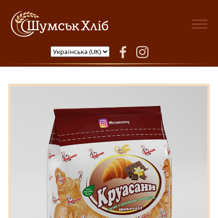
Шумськ Хліб
facebook
instagram
Круасани з шоколадною
начинкою