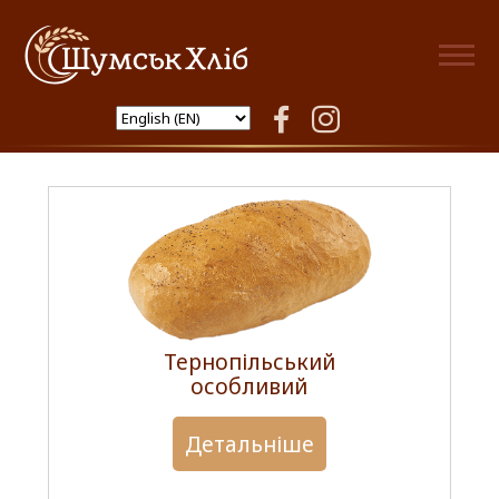
Shumsk Hlib
facebook
instagram
Bread
Тернопільський
особливий
Детальніше